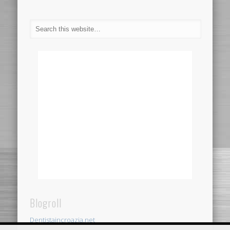
Blogroll
Dentistaincroazia.net