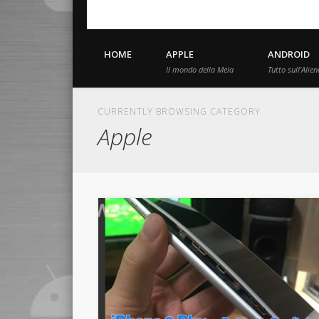
HOME
APPLE
ANDROID
Il mondo della Mela
Tutto sull’Alien
CURRENTLY BROWSING CATEGORY
Apple