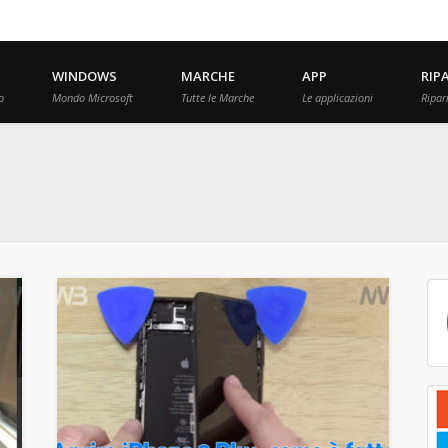
WINDOWS
MARCHE
APP
RIP
o
Mondo Microsoft
Tutte le Marche
Le applicazioni
Ripar