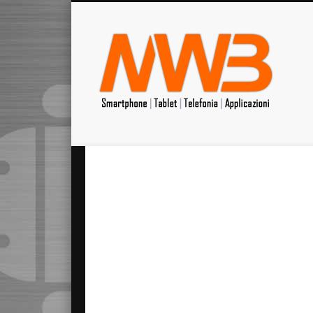
MrW
Siete appassionati di telefonia? I migliori Video, Recension