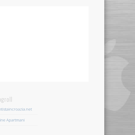
ogroll
tistaincroazia.net
ine Apartmani