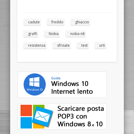
cadute
freddo
ghiaccio
graffi
Nokia
nokia n8
resistenza
sfrisate
test
urti