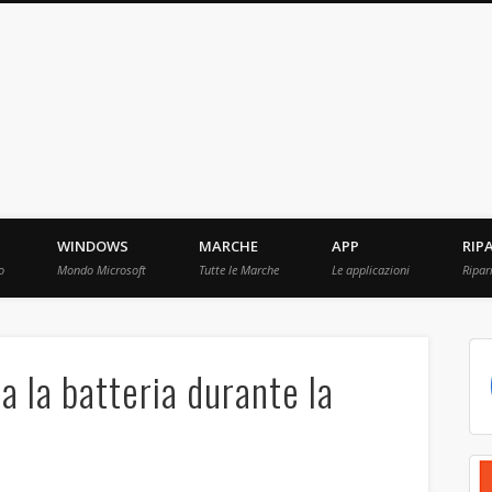
ebBit.com
i e Prove raccolti in Rete.
WINDOWS
MARCHE
APP
RIP
o
Mondo Microsoft
Tutte le Marche
Le applicazioni
Ripar
a la batteria durante la