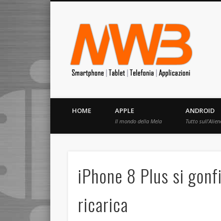
MrW
Siete appassionati di telefonia? I migliori Video, Recension
HOME
APPLE
ANDROID
Il mondo della Mela
Tutto sull’Alien
iPhone 8 Plus si gonfi
ricarica