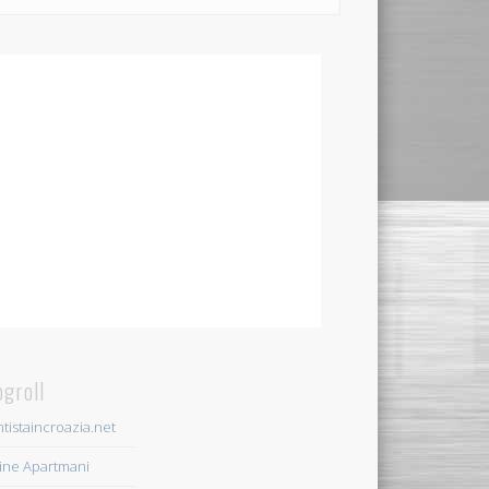
ogroll
tistaincroazia.net
ine Apartmani