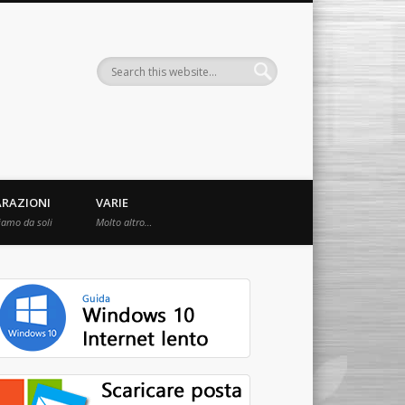
ARAZIONI
VARIE
iamo da soli
Molto altro…