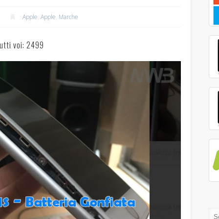
Apple
,
Apple
,
Marche
utti voi: 2499