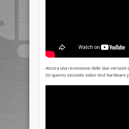
Ancora una recensione delle due versioni s
(In questo secondo video test hardware più