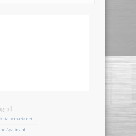
ogroll
tistaincroazia.net
ine Apartmani