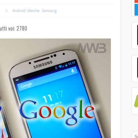
Android
,
Marche
,
Samsung
utti voi: 2780