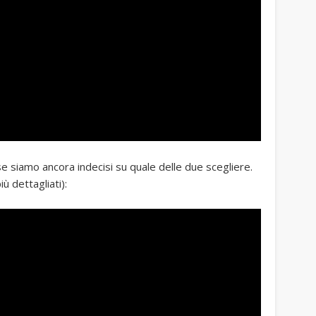
e siamo ancora indecisi su quale delle due scegliere.
 dettagliati):