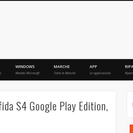
ebBit.com
i e Prove raccolti in Rete.
WINDOWS
MARCHE
APP
RIP
o
Mondo Microsoft
Tutte le Marche
Le applicazioni
Ripar
ida S4 Google Play Edition,