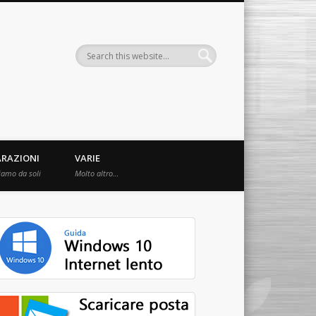
ARAZIONI
VARIE
iamo da soli
Molto altro…