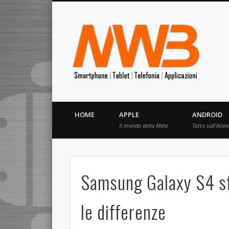
MrW
Siete appassionati di telefonia? I migliori Video, Recension
HOME
APPLE
ANDROID
Il mondo della Mela
Tutto sull’Alien
Samsung Galaxy S4 sf
le differenze