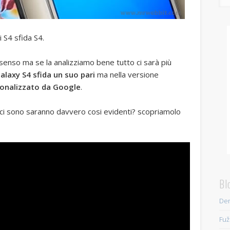
i S4 sfida S4.
nso ma se la analizziamo bene tutto ci sarà più
alaxy S4 sfida un suo pari
ma nella versione
sonalizzato da Google
.
 ci sono saranno davvero cosi evidenti? scopriamolo
Bl
Den
Fuž