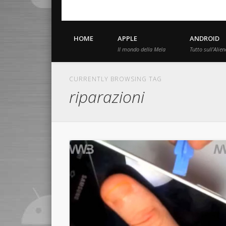
HOME
APPLE
ANDROID
Il mondo della Mela
Tutto sull’Alien
CURRENTLY BROWSING TAG
riparazioni