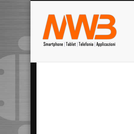
MrW
Siete appassionati di telefonia? I migliori Video, Recension