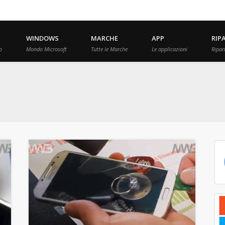
WINDOWS
MARCHE
APP
RIP
o
Mondo Microsoft
Tutte le Marche
Le applicazioni
Ripar