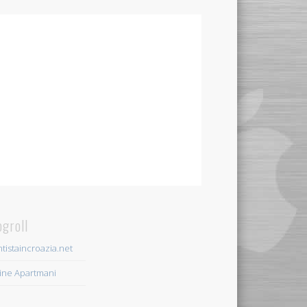
ogroll
tistaincroazia.net
ine Apartmani