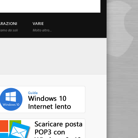
ARAZIONI
VARIE
iamo da soli
Molto altro…