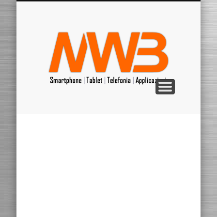
RIPARAZIONI
WINDOWS
ANDROID
APPLE
MARCHE
VARIE
APP
HOME
Il mondo della Mela
Le applicazioni
Molto altro…
Tutte le Marche
Tutto sull’Alieno
Mondo Microsoft
Ripariamo da soli
MrWebB