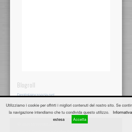
Blogroll
Dentistaincroazia.net
Utilizziamo i cookie per offrirti i migliori contenuti del nostro sito. Se contin
Fužine Apartmani
la navigazione intendiamo che tu condivida questo utilizzo.
Informativa
estesa
Accetta
© 2026 MrWebBit.com
About
|
Disclaimer
|
Cookie Policy
Privacy Policy