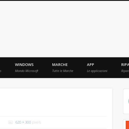
ebBit.com
i e Prove raccolti in Rete.
WINDOWS
MARCHE
APP
RIP
o
Mondo Microsoft
Tutte le Marche
Le applicazioni
Ripar
620 × 300
pixels