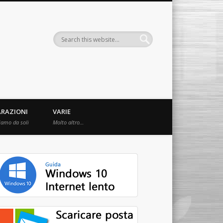
ARAZIONI
VARIE
iamo da soli
Molto altro…