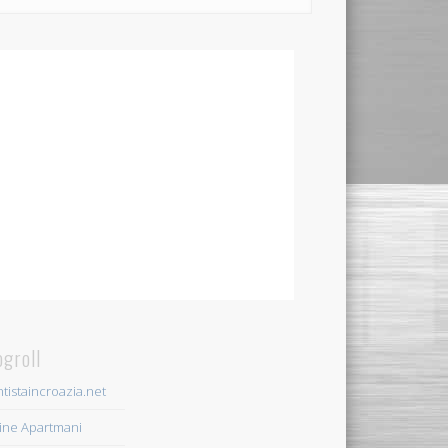
ogroll
tistaincroazia.net
ine Apartmani