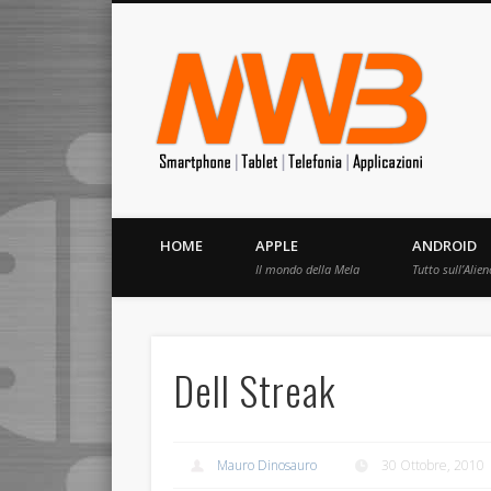
MrW
Siete appassionati di telefonia? I migliori Video, Recension
HOME
APPLE
ANDROID
Il mondo della Mela
Tutto sull’Alien
Dell Streak
Mauro Dinosauro
30 Ottobre, 2010