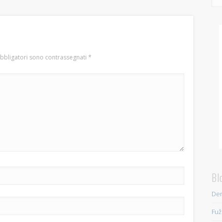
obbligatori sono contrassegnati
*
Bl
Den
Fuž