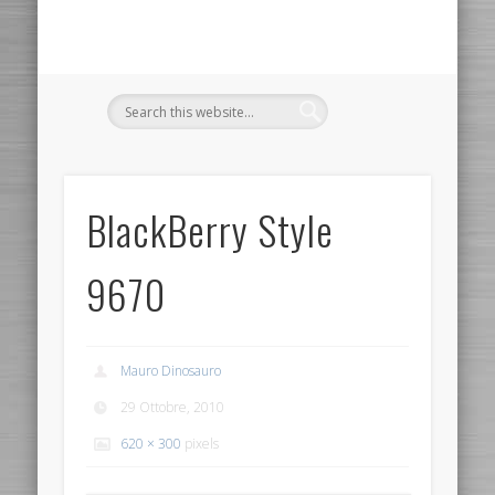
BlackBerry Style
9670
Mauro Dinosauro
29 Ottobre, 2010
620 × 300
pixels