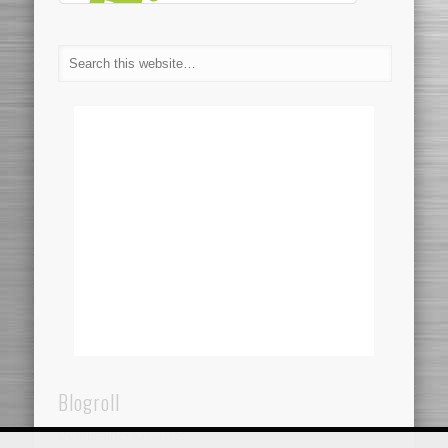
Blogroll
Dentistaincroazia.net