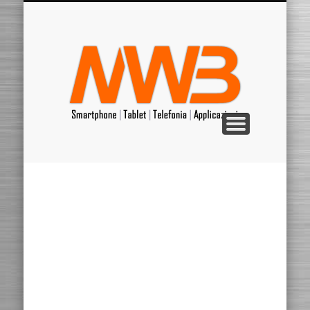
RIPARAZIONI
WINDOWS
ANDROID
APPLE
MARCHE
VARIE
APP
HOME
Il mondo della Mela
Le applicazioni
Molto altro…
Tutte le Marche
Tutto sull’Alieno
Mondo Microsoft
Ripariamo da soli
MrWebB