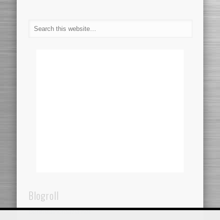
Blogroll
Dentistaincroazia.net