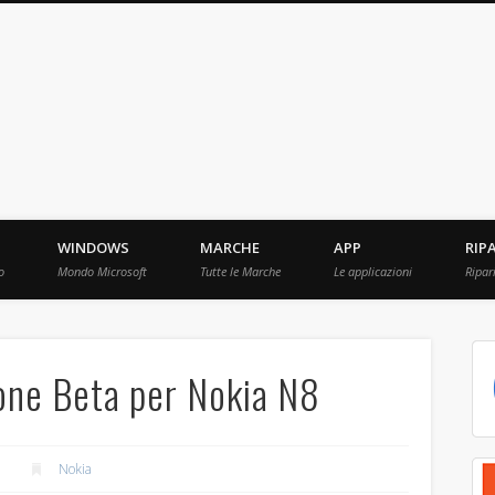
ebBit.com
i e Prove raccolti in Rete.
WINDOWS
MARCHE
APP
RIP
o
Mondo Microsoft
Tutte le Marche
Le applicazioni
Ripar
ione Beta per Nokia N8
Nokia