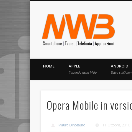
MrW
Siete appassionati di telefonia? I migliori Video, Recension
HOME
APPLE
ANDROID
Il mondo della Mela
Tutto sull’Alien
Opera Mobile in vers
Mauro Dinosauro
11 Ottobre, 2010