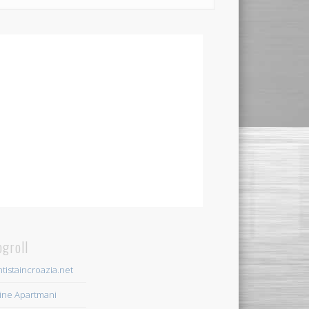
ogroll
tistaincroazia.net
ine Apartmani