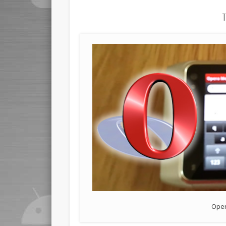
T
Oper