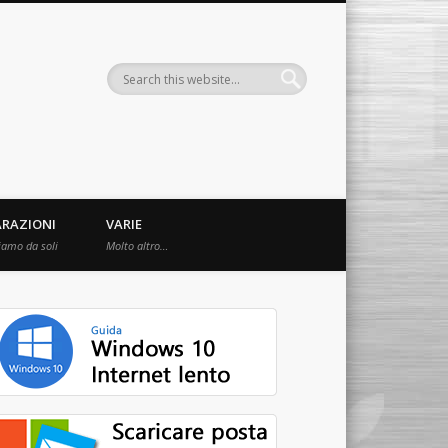
ARAZIONI
VARIE
iamo da soli
Molto altro…