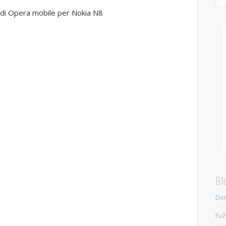
 di Opera mobile per Nokia N8
Bl
Den
Fuž