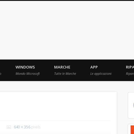
ebBit.com
i e Prove raccolti in Rete.
WINDOWS
MARCHE
APP
RIP
o
Mondo Microsoft
Tutte le Marche
Le applicazioni
Ripar
640 × 356
pixels