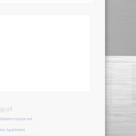
ogroll
tistaincroazia.net
ine Apartmani