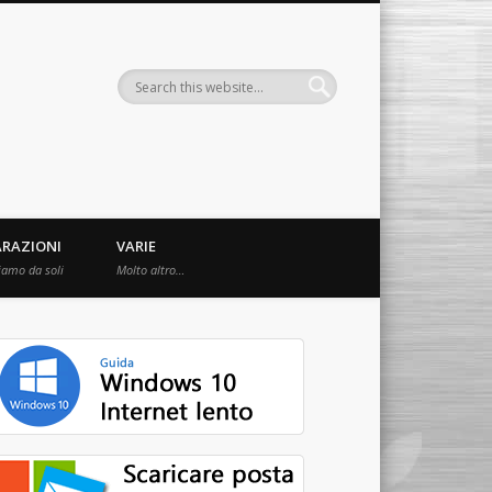
ARAZIONI
VARIE
iamo da soli
Molto altro…