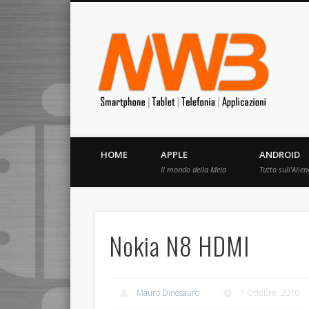
MrW
Siete appassionati di telefonia? I migliori Video, Recension
HOME
APPLE
ANDROID
Il mondo della Mela
Tutto sull’Alien
Nokia N8 HDMI
Mauro Dinosauro
7 Ottobre, 2010