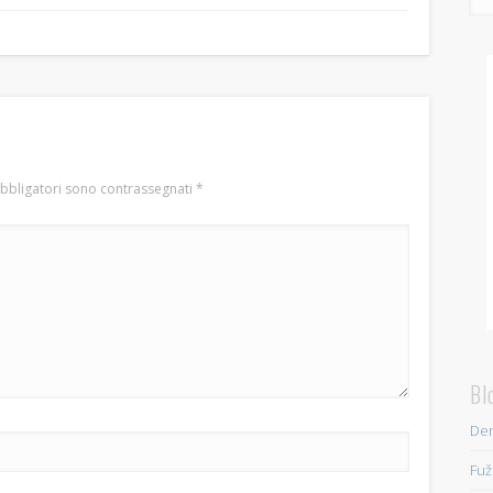
obbligatori sono contrassegnati
*
Bl
Den
Fuž