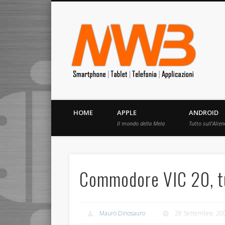
MrW
Siete appassionati di telefonia? I migliori Video, Recension
HOME
APPLE
ANDROID
Il mondo della Mela
Tutto sull’Alien
Commodore VIC 20, tu
Mauro Dinosauro
28 Settembre, 20