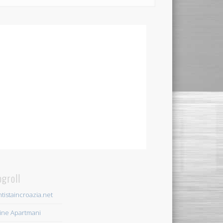
ogroll
tistaincroazia.net
ine Apartmani