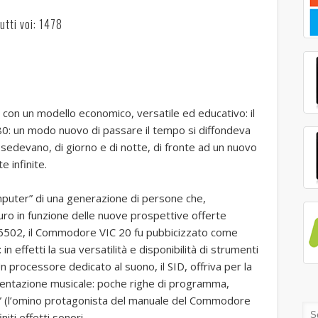
utti voi: 1478
 con un modello economico, versatile ed educativo: il
’80: un modo nuovo di passare il tempo si diffondeva
one sedevano, di giorno e di notte, di fronte ad un nuovo
 infinite.
mputer” di una generazione di persone che,
uro in funzione delle nuove prospettive offerte
e 6502, il Commodore VIC 20 fu pubbicizzato come
 in effetti la sua versatilità e disponibilità di strumenti
processore dedicato al suono, il SID, offriva per la
entazione musicale: poche righe di programma,
” (l’omino protagonista del manuale del Commodore
iti effetti sonori.