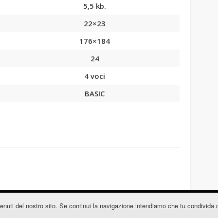
5,5 kb.
22×23
176×184
24
4 voci
BASIC
contenuti del nostro sito. Se continui la navigazione intendiamo che tu condivida 