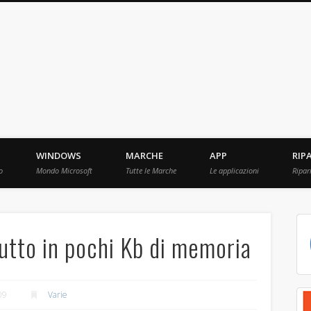
ebBit.com
i e Prove raccolti in Rete.
WINDOWS
MARCHE
APP
RIP
o
Mondo Microsoft
Tutte le Marche
Le applicazioni
Ripar
tto in pochi Kb di memoria
09
Varie