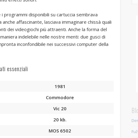
e i programmi disponibili su cartuccia sembrava
ma anche affascinante, lasciava immaginare chissà quali
ti dei videogiochi più attraenti. Anche la forma del
niera indelebile nelle nostre menti: due gusci di
impronta inconfondibile nei successivi computer della
ati essenziali
1981
Commodore
Vic 20
Bl
20 kb.
Den
MOS 6502
Fuž