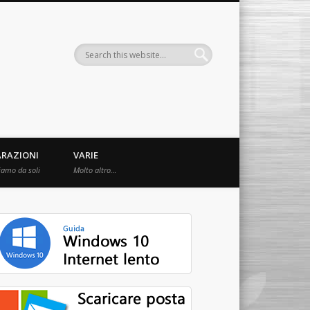
ARAZIONI
VARIE
iamo da soli
Molto altro…