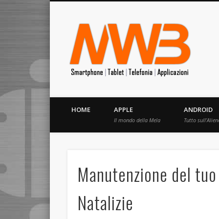
MrW
Siete appassionati di telefonia? I migliori Video, Recension
HOME
APPLE
ANDROID
Il mondo della Mela
Tutto sull’Alien
Manutenzione del tuo
Natalizie