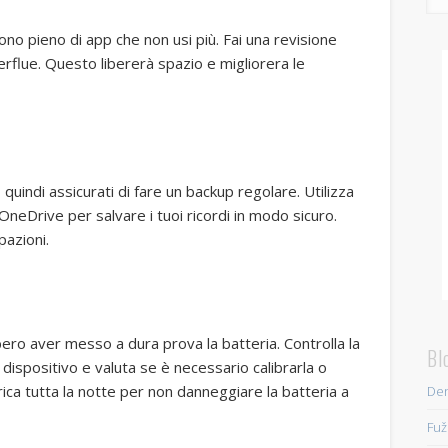
fono pieno di app che non usi più. Fai una revisione
perflue. Questo libererà spazio e migliorera le
 quindi assicurati di fare un backup regolare. Utilizza
OneDrive per salvare i tuoi ricordi in modo sicuro.
pazioni.
bero aver messo a dura prova la batteria. Controlla la
Bl
 dispositivo e valuta se è necessario calibrarla o
 carica tutta la notte per non danneggiare la batteria a
Den
Fuž