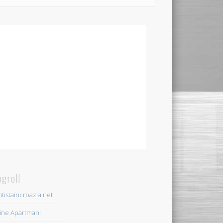
ogroll
tistaincroazia.net
ine Apartmani