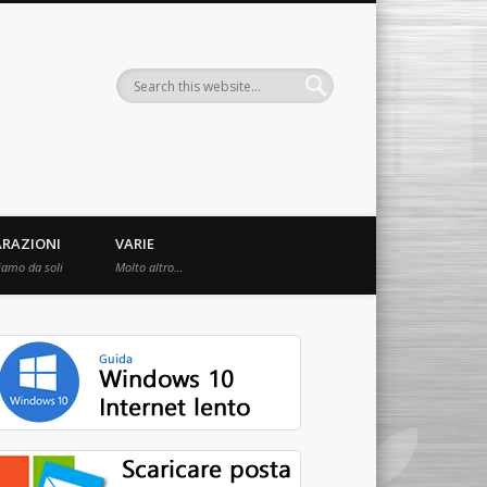
ARAZIONI
VARIE
iamo da soli
Molto altro…