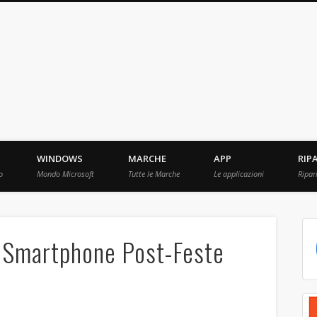
ebBit.com
i e Prove raccolti in Rete.
WINDOWS
MARCHE
APP
RIP
o
Mondo Microsoft
Tutte le Marche
Le applicazioni
Ripar
 Smartphone Post-Feste