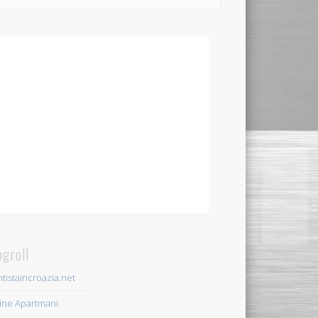
ogroll
tistaincroazia.net
ine Apartmani