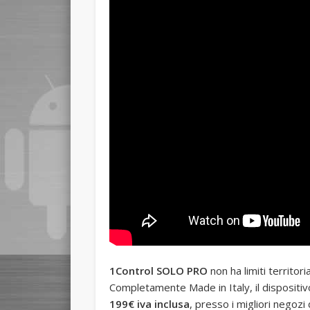
1Control SOLO PRO
non ha limiti territori
Completamente Made in Italy, il dispositi
199€ iva inclusa
, presso i migliori negozi 