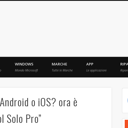
ebBit.com
i e Prove raccolti in Rete.
WINDOWS
MARCHE
APP
RIP
o
Mondo Microsoft
Tutte le Marche
Le applicazioni
Ripar
 Android o iOS? ora è
ol Solo Pro”