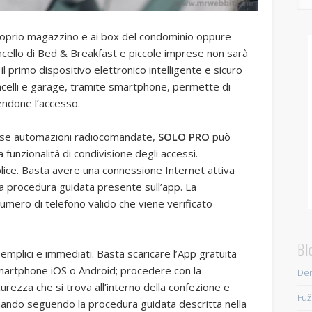
proprio magazzino e ai box del condominio oppure
cello di Bed & Breakfast e piccole imprese non sarà
il primo dispositivo elettronico intelligente e sicuro
ancelli e garage, tramite smartphone, permette di
stendone l’accesso.
verse automazioni radiocomandate,
SOLO PRO
può
 funzionalità di condivisione degli accessi.
ice. Basta avere una connessione Internet attiva
a procedura guidata presente sull’app. La
numero di telefono valido che viene verificato
Bl
emplici e immediati. Basta scaricare l’App gratuita
martphone iOS o Android; procedere con la
Den
curezza che si trova all’interno della confezione e
Fuž
mando seguendo la procedura guidata descritta nella