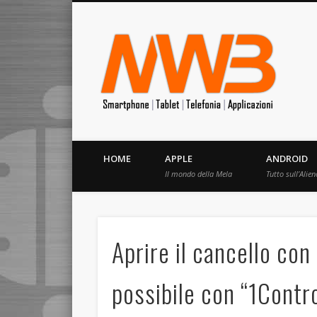
MrW
Siete appassionati di telefonia? I migliori Video, Recension
HOME
APPLE
ANDROID
Il mondo della Mela
Tutto sull’Alien
Aprire il cancello con
possibile con “1Contr