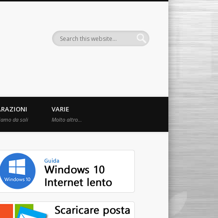
ARAZIONI
VARIE
iamo da soli
Molto altro…