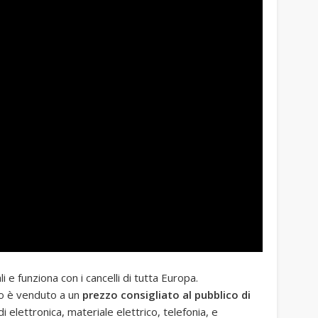
ali e funziona con i cancelli di tutta Europa.
vo è venduto a un
prezzo consigliato al pubblico di
di elettronica, materiale elettrico, telefonia, e