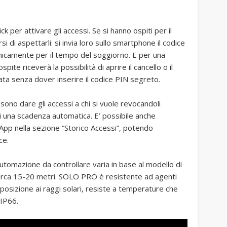
ck per attivare gli accessi. Se si hanno ospiti per il
di aspettarli: si invia loro sullo smartphone il codice
o unicamente per il tempo del soggiorno. E per una
ite riceverà la possibilità di aprire il cancello o il
a senza dover inserire il codice PIN segreto.
no dare gli accessi a chi si vuole revocandoli
i una scadenza automatica. E’ possibile anche
la App nella sezione “Storico Accessi”, potendo
ce.
utomazione da controllare varia in base al modello di
circa 15-20 metri. SOLO PRO è resistente ad agenti
osizione ai raggi solari, resiste a temperature che
 IP66.