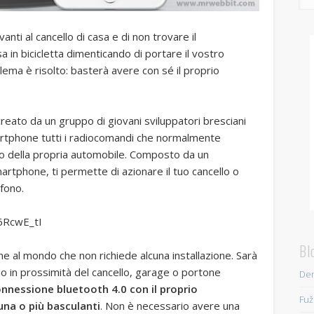
anti al cancello di casa e di non trovare il
a in bicicletta dimenticando di portare il vostro
blema è risolto: basterà avere con sé il proprio
creato da un gruppo di giovani sviluppatori bresciani
artphone tutti i radiocomandi che normalmente
tto della propria automobile. Composto da un
rtphone, ti permette di azionare il tuo cancello o
efono.
6RcwE_tI
Bl
ne al mondo che non richiede alcuna installazione. Sarà
hio in prossimità del cancello, garage o portone
Den
nnessione bluetooth 4.0 con il proprio
Fuž
 una o più basculanti
. Non è necessario avere una