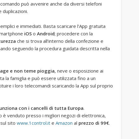
l comando può avvenire anche da diversi telefoni
 duplicazioni.
emplici e immediati. Basta scaricare l’App gratuita
o smartphone
iOS
o
Android
; procedere con la
curezza
che si trova all’interno della confezione e
mando seguendo la procedura guidata descritta nella
arage e non teme pioggia
, neve o esposizione ai
ta la famiglia e può essere utilizzata fino a un
uire i loro telecomandi scaricando la App sul proprio
unziona con i cancelli di tutta Europa
.
 è venduto presso i migliori negozi di elettronica,
 sul sito
www.1control.it
e
Amazon
al
prezzo di 99€
.