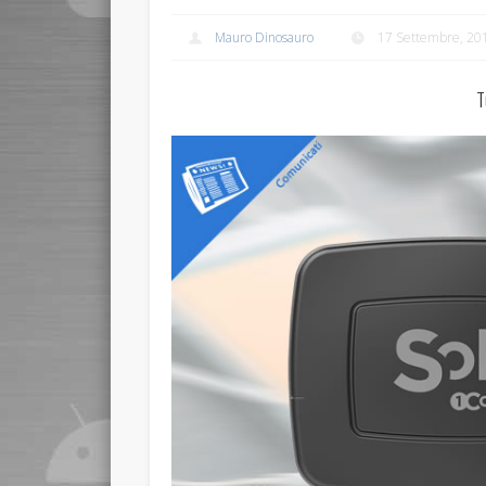
Mauro Dinosauro
17 Settembre, 20
T