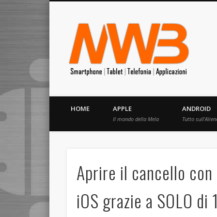
MrW
Siete appassionati di telefonia? I migliori Video, Recension
HOME
APPLE
ANDROID
Il mondo della Mela
Tutto sull’Alien
Aprire il cancello co
iOS grazie a SOLO di 