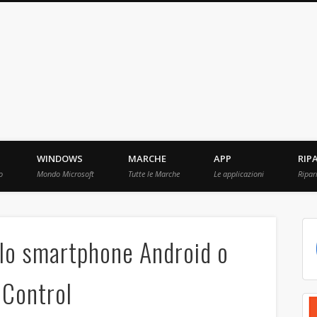
ebBit.com
i e Prove raccolti in Rete.
WINDOWS
MARCHE
APP
RIP
o
Mondo Microsoft
Tutte le Marche
Le applicazioni
Ripar
n lo smartphone Android o
1Control