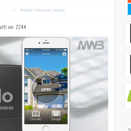
17
Android
,
Comunicati Stampa
utti voi: 2244