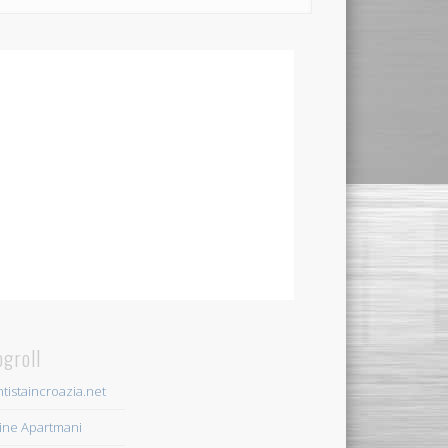
ogroll
tistaincroazia.net
ine Apartmani