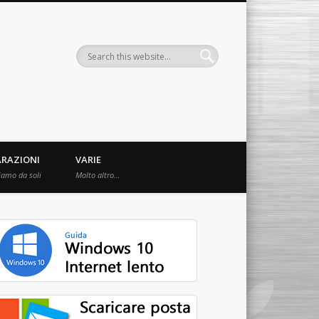
ARAZIONI
VARIE
iamo da soli
Molto altro…