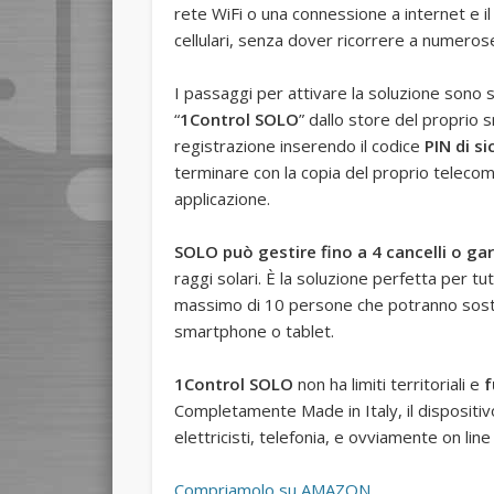
rete WiFi o una connessione a internet e i
cellulari, senza dover ricorrere a numerose
I passaggi per attivare la soluzione sono s
“
1Control SOLO
” dallo store del propri
registrazione inserendo il codice
PIN di si
terminare con la copia del proprio teleco
applicazione.
SOLO può gestire fino a 4 cancelli o g
raggi solari. È la soluzione perfetta per tut
massimo di 10 persone che potranno sostit
smartphone o tablet.
1Control SOLO
non ha limiti territoriali e
f
Completamente Made in Italy, il dispositivo
elettricisti, telefonia, e ovviamente on line
Compriamolo su AMAZON