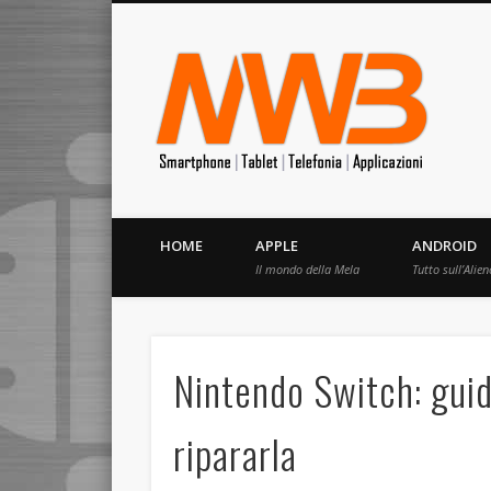
MrW
Siete appassionati di telefonia? I migliori Video, Recension
HOME
APPLE
ANDROID
Il mondo della Mela
Tutto sull’Alien
Nintendo Switch: gui
ripararla