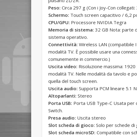
pulsanti ZL/ZR.
Peso:
Circa 297 g (Con i Joy-Con collegati:
Schermo:
Touch screen capacitivo / 6,2 po
CPU/GPU:
Processore NVIDIA Tegra
Memoria di sistema:
32 GB Nota: parte de
sistema operativo.
Connettività:
Wireless LAN (compatibile I
modalità TV. È possibile usare una conne
comunemente in commercio.)
Uscita video:
Risoluzione massima: 1920 
modalità TV. Nelle modalità da tavolo e po
quella del touch screen.
Uscita audio:
Supporta PCM lineare 5.1 N
Altoparlanti:
Stereo
Porta USB:
Porta USB Type-C Usata per ca
Switch.
Presa audio:
Uscita stereo
Slot scheda di gioco:
Solo per schede di 
Slot scheda microSD:
Compatibile con s