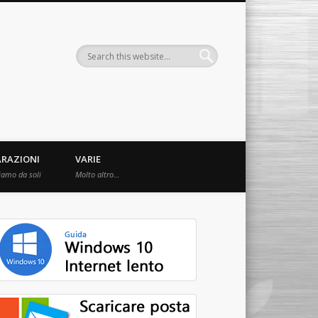
ARAZIONI
VARIE
iamo da soli
Molto altro…