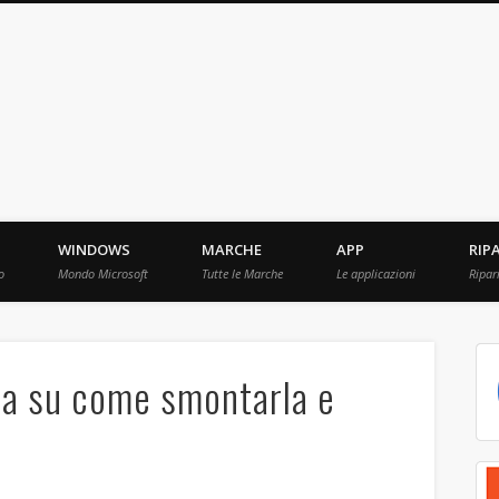
ebBit.com
i e Prove raccolti in Rete.
WINDOWS
MARCHE
APP
RIP
o
Mondo Microsoft
Tutte le Marche
Le applicazioni
Ripar
da su come smontarla e