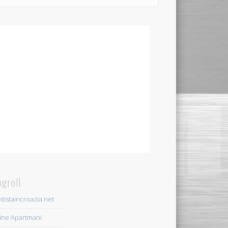
ogroll
tistaincroazia.net
ine Apartmani