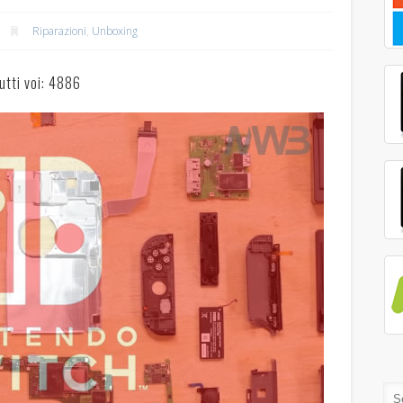
Riparazioni
,
Unboxing
utti voi: 4886