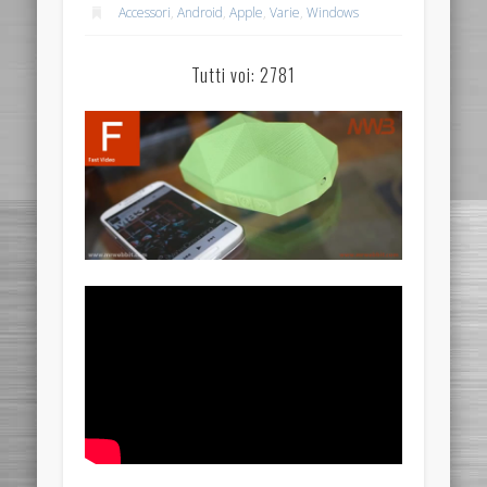
Accessori
,
Android
,
Apple
,
Varie
,
Windows
Tutti voi: 2781