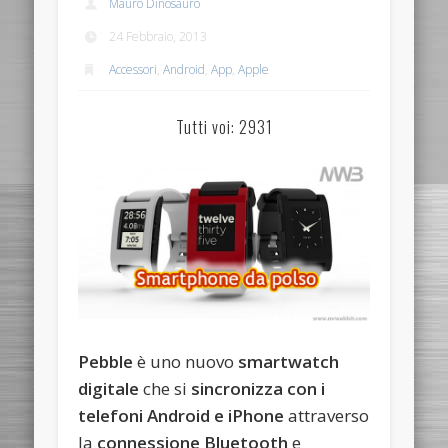
Mauro Dinosauro
24 Febbraio, 2013
Accessori
,
Android
,
App
,
Apple
Tutti voi: 2931
Pebble
è uno nuovo
smartwatch
digitale
che si
sincronizza con i
telefoni Android e iPhone
attraverso
la
connessione Bluetooth
e