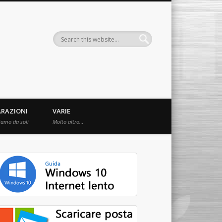
ARAZIONI
VARIE
iamo da soli
Molto altro…