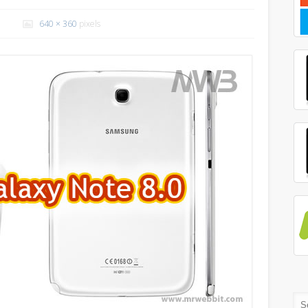
640 × 360
pixels