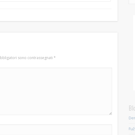
obbligatori sono contrassegnati
*
Bl
Den
Fuž