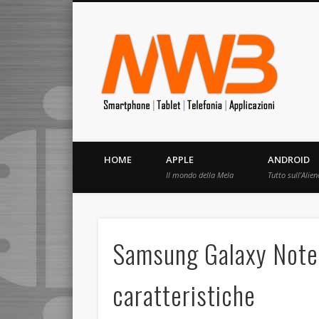
MrW
Siete appassionati di telefonia? I migliori Video, Recension
HOME
APPLE
ANDROID
Il mondo della Mela
Tutto sull’Alien
Samsung Galaxy Note 
caratteristiche