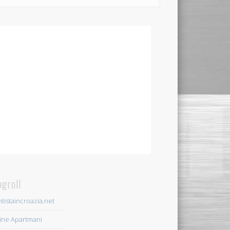
ogroll
tistaincroazia.net
ine Apartmani