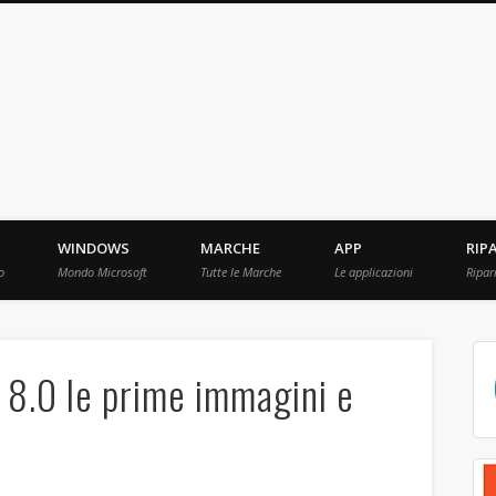
ebBit.com
i e Prove raccolti in Rete.
WINDOWS
MARCHE
APP
RIP
o
Mondo Microsoft
Tutte le Marche
Le applicazioni
Ripar
8.0 le prime immagini e