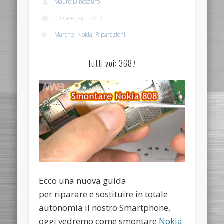
Mauro Dinosauro
20 Gennaio, 2013
Marche
,
Nokia
,
Riparazioni
Tutti voi: 3687
Ecco una nuova guida
per riparare e sostituire in totale
autonomia il nostro Smartphone,
oggi vedremo come smontare
Nokia