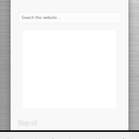
Blogroll
Dentistaincroazia.net