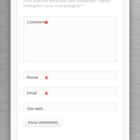
Il tuo indirizzo email non sarà pubblicato.
I campi
obbligatori sono contrassegnati
*
*
Commento
*
Nome
*
Email
Sito web