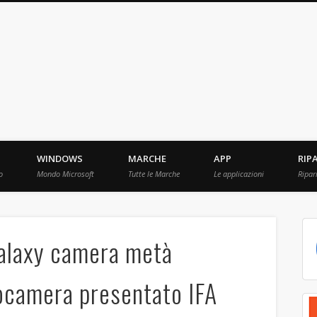
ebBit.com
i e Prove raccolti in Rete.
WINDOWS
MARCHE
APP
RIP
o
Mondo Microsoft
Tutte le Marche
Le applicazioni
Ripar
alaxy camera metà
ocamera presentato IFA