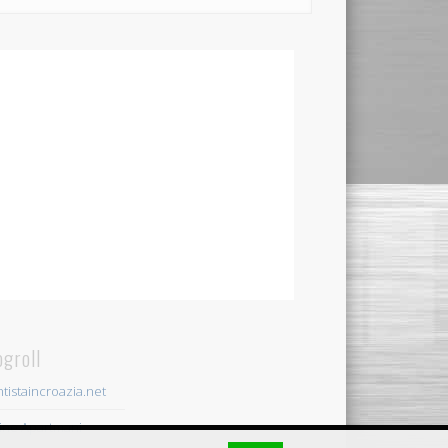
ogroll
tistaincroazia.net
ine Apartmani