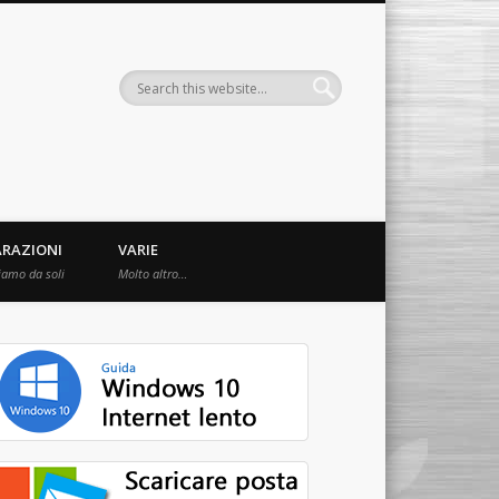
ARAZIONI
VARIE
iamo da soli
Molto altro…