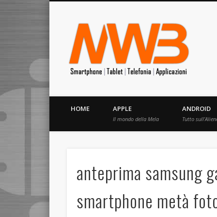
MrW
Siete appassionati di telefonia? I migliori Video, Recension
HOME
APPLE
ANDROID
Il mondo della Mela
Tutto sull’Alien
anteprima samsung g
smartphone metà fot