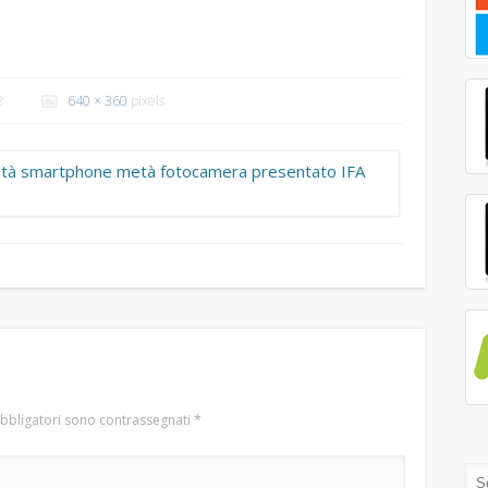
2
640 × 360
pixels
obbligatori sono contrassegnati
*