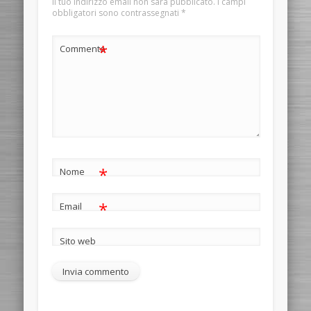
Il tuo indirizzo email non sarà pubblicato.
I campi
obbligatori sono contrassegnati
*
*
Commento
*
Nome
*
Email
Sito web