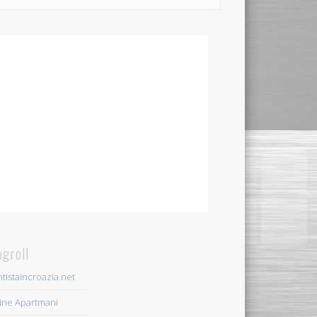
ogroll
tistaincroazia.net
ine Apartmani