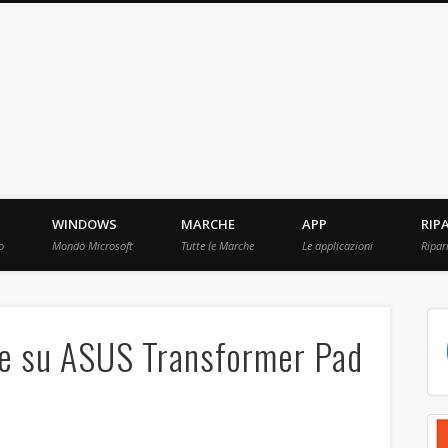
ebBit.com
i e Prove raccolti in Rete.
WINDOWS
MARCHE
APP
RIP
o
Mondo Microsoft
Tutte le Marche
Le applicazioni
Ripar
che su ASUS Transformer Pad