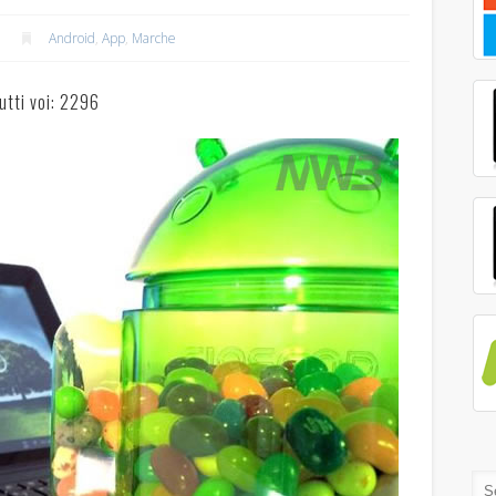
Android
,
App
,
Marche
utti voi: 2296