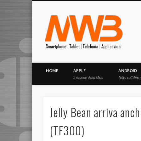
MrW
Siete appassionati di telefonia? I migliori Video, Recension
HOME
APPLE
ANDROID
Il mondo della Mela
Tutto sull’Alien
Jelly Bean arriva an
(TF300)