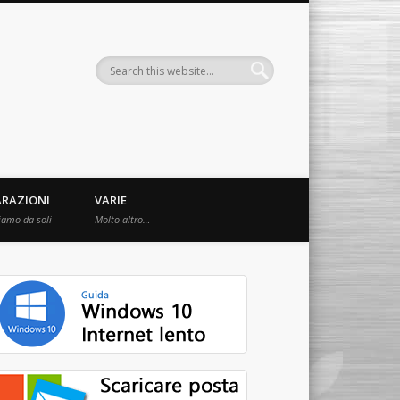
ARAZIONI
VARIE
iamo da soli
Molto altro…