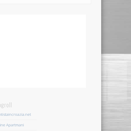
ogroll
tistaincroazia.net
ine Apartmani