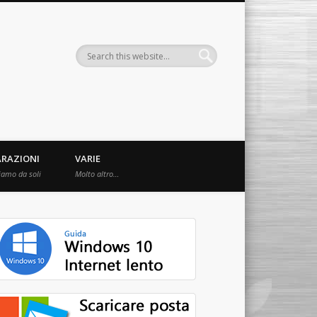
ARAZIONI
VARIE
iamo da soli
Molto altro…