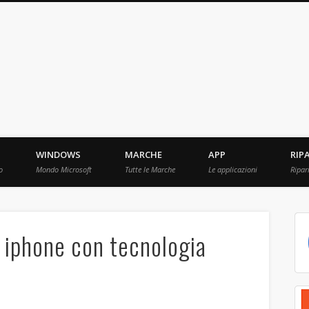
ebBit.com
i e Prove raccolti in Rete.
WINDOWS
MARCHE
APP
RIP
o
Mondo Microsoft
Tutte le Marche
Le applicazioni
Ripar
i iphone con tecnologia