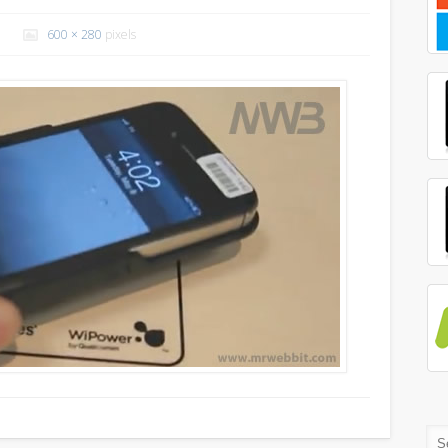
600 × 280
pixels