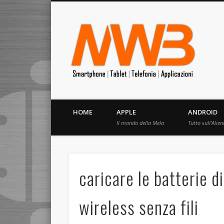
MrW
Siete appassionati di telefonia? I migliori Video, Recension
HOME
APPLE
ANDROID
Il mondo della Mela
Tutto sull’Alien
caricare le batterie d
wireless senza fili