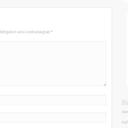
obbligatori sono contrassegnati
*
Bl
Den
Fuž