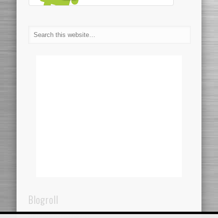
Blogroll
Dentistaincroazia.net