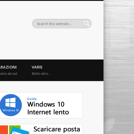
ARAZIONI
VARIE
iamo da soli
Molto altro…