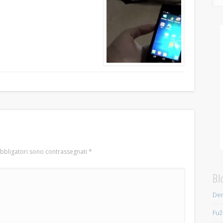
obbligatori sono contrassegnati
*
Bl
Den
Fuž