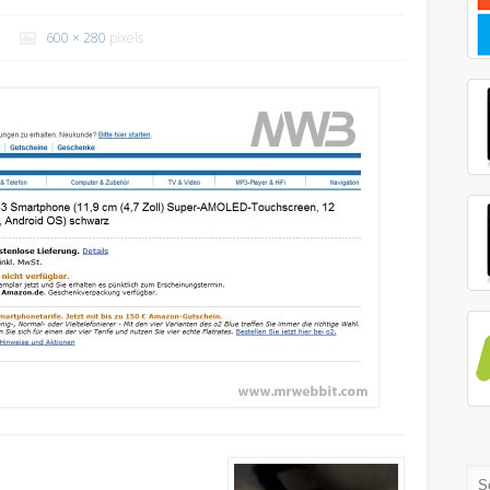
600 × 280
pixels