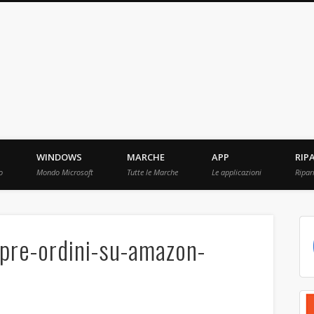
ebBit.com
i e Prove raccolti in Rete.
WINDOWS
MARCHE
APP
RIP
o
Mondo Microsoft
Tutte le Marche
Le applicazioni
Ripar
pre-ordini-su-amazon-