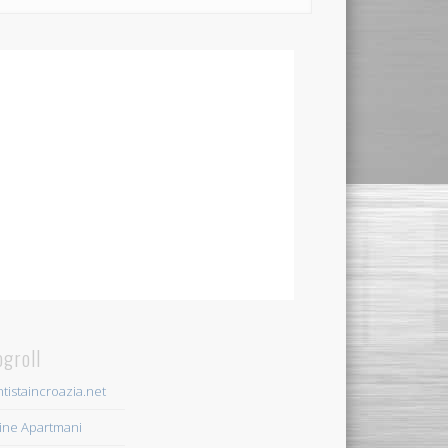
ogroll
tistaincroazia.net
ine Apartmani