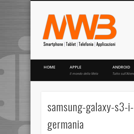
MrW
Siete appassionati di telefonia? I migliori Video, Recension
HOME
APPLE
ANDROID
Il mondo della Mela
Tutto sull’Alien
samsung-galaxy-s3-i-
germania