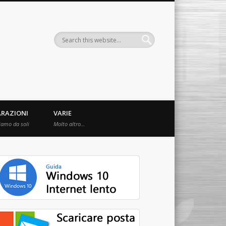
ARAZIONI
VARIE
iamo da soli
Molto altro…