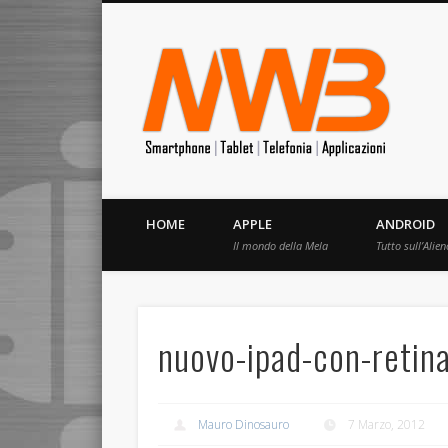
MrW
Siete appassionati di telefonia? I migliori Video, Recension
HOME
APPLE
ANDROID
Il mondo della Mela
Tutto sull’Alien
nuovo-ipad-con-retin
Mauro Dinosauro
7 Marzo, 2012