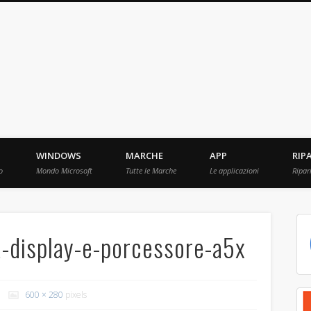
ebBit.com
i e Prove raccolti in Rete.
WINDOWS
MARCHE
APP
RIP
o
Mondo Microsoft
Tutte le Marche
Le applicazioni
Ripar
a-display-e-porcessore-a5x
600 × 280
pixels