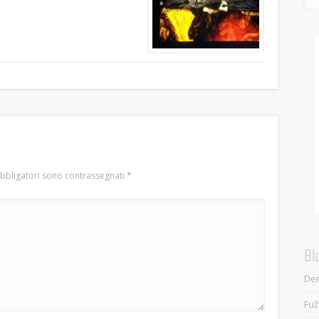
obbligatori sono contrassegnati
*
Bl
Den
Fuž