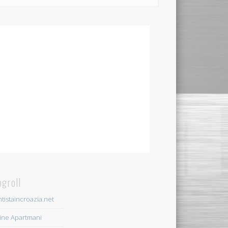
ogroll
tistaincroazia.net
ine Apartmani