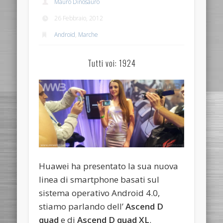
Mauro Dinosauro
26 Febbraio, 2012
Android
,
Marche
Tutti voi: 1924
Huawei ha presentato la sua nuova
linea di smartphone basati sul
sistema operativo Android 4.0,
stiamo parlando dell’
Ascend D
quad
e di
Ascend D quad XL
.