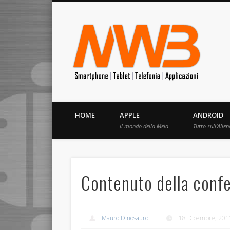
MrW
Siete appassionati di telefonia? I migliori Video, Recension
HOME
APPLE
ANDROID
Il mondo della Mela
Tutto sull’Alien
Contenuto della confe
Mauro Dinosauro
18 Dicembre, 201