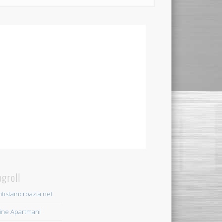
ogroll
tistaincroazia.net
ine Apartmani