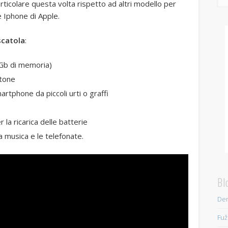
rticolare questa volta rispetto ad altri modello per
e Iphone di Apple.
scatola
:
 Gb di memoria)
rtone
rtphone da piccoli urti o graffi
 la ricarica delle batterie
 musica e le telefonate.
Bl
Den
Fuž