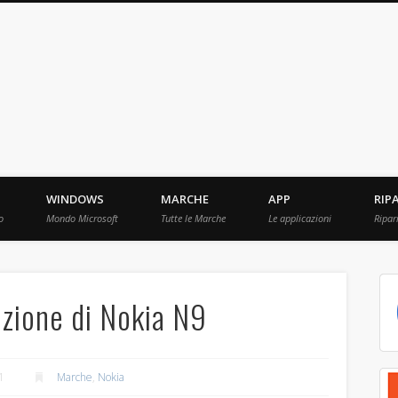
ebBit.com
i e Prove raccolti in Rete.
WINDOWS
MARCHE
APP
RIP
o
Mondo Microsoft
Tutte le Marche
Le applicazioni
Ripar
zione di Nokia N9
1
Marche
,
Nokia