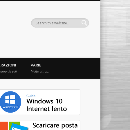
ARAZIONI
VARIE
iamo da soli
Molto altro…