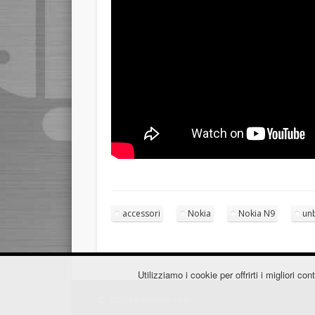
accessori
Nokia
Nokia N9
un
Utilizziamo i cookie per offrirti i migliori 
© 2026 MrWebBit.com