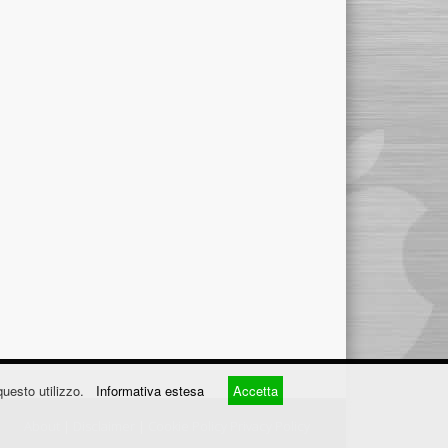
questo utilizzo.
Informativa estesa
Accetta
About
|
Disclaimer
|
Cookie Policy
Privacy Policy