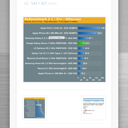
542 × 427
pixels