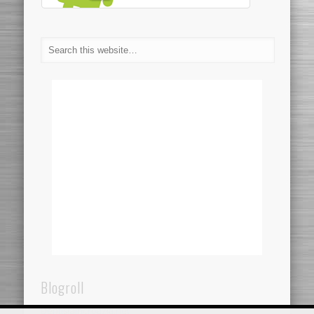
Blogroll
Dentistaincroazia.net