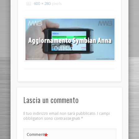
600 × 280
pixels
Lascia un commento
Il tuo indirizzo email non sarà pubblicato.
I campi
obbligatori sono contrassegnati
*
*
Commento