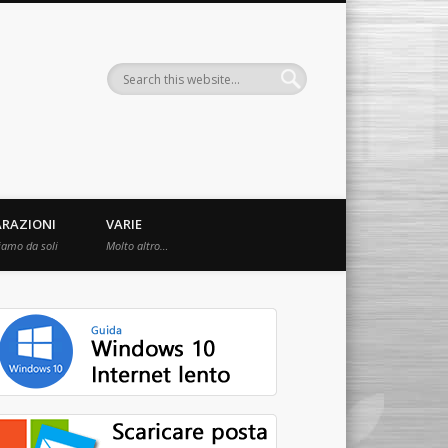
ARAZIONI
VARIE
iamo da soli
Molto altro…