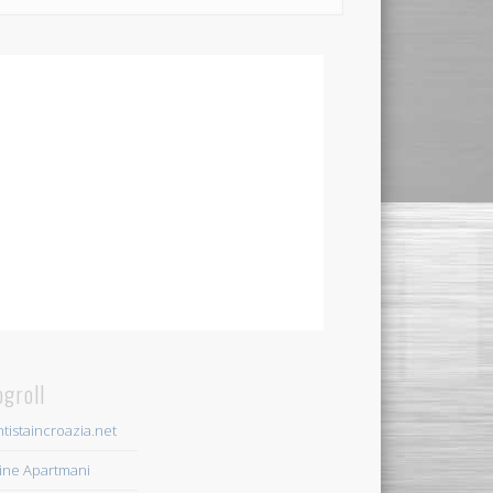
ogroll
tistaincroazia.net
ine Apartmani