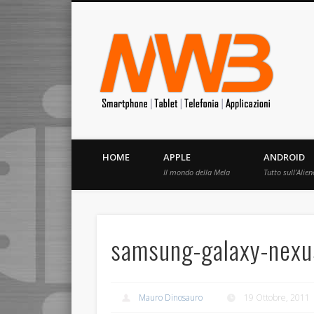
MrW
Siete appassionati di telefonia? I migliori Video, Recension
HOME
APPLE
ANDROID
Il mondo della Mela
Tutto sull’Alien
samsung-galaxy-nexu
Mauro Dinosauro
19 Ottobre, 2011