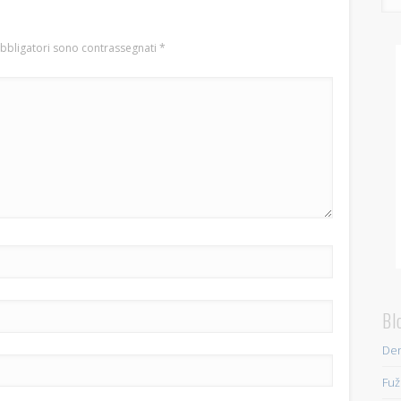
obbligatori sono contrassegnati
*
Bl
Den
Fuž