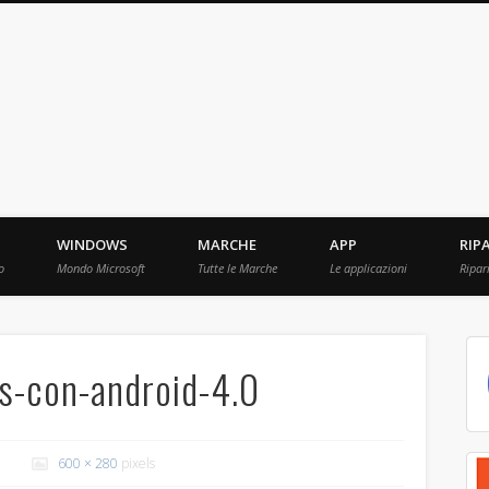
ebBit.com
i e Prove raccolti in Rete.
WINDOWS
MARCHE
APP
RIP
o
Mondo Microsoft
Tutte le Marche
Le applicazioni
Ripar
s-con-android-4.0
600 × 280
pixels