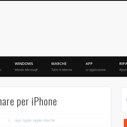
ebBit.com
i e Prove raccolti in Rete.
WINDOWS
MARCHE
APP
RIP
o
Mondo Microsoft
Tutte le Marche
Le applicazioni
Ripar
hare per iPhone
App
,
Apple
,
Apple
,
Marche