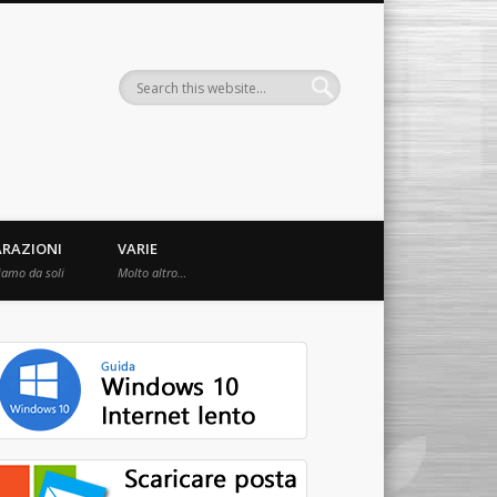
ARAZIONI
VARIE
iamo da soli
Molto altro…