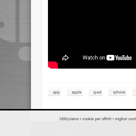
app
apple
ipad
iphone
Utilizziamo i cookie per offrirti i migliori 
© 2026 MrWebBit.com