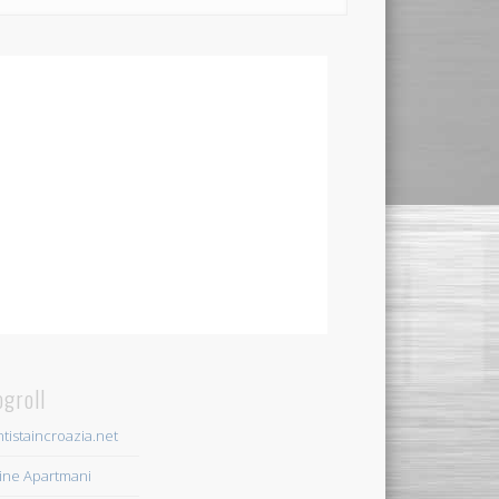
ogroll
tistaincroazia.net
ine Apartmani