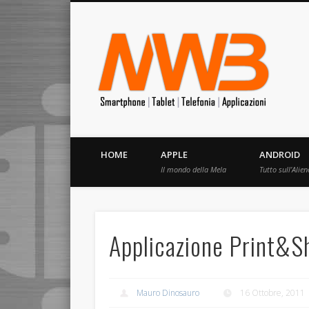
MrW
Siete appassionati di telefonia? I migliori Video, Recension
HOME
APPLE
ANDROID
Il mondo della Mela
Tutto sull’Alien
Applicazione Print&S
Mauro Dinosauro
16 Ottobre, 2011