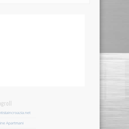
ogroll
tistaincroazia.net
ine Apartmani