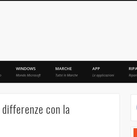
ebBit.com
i e Prove raccolti in Rete.
WINDOWS
MARCHE
APP
RIP
o
Mondo Microsoft
Tutte le Marche
Le applicazioni
Ripar
 differenze con la