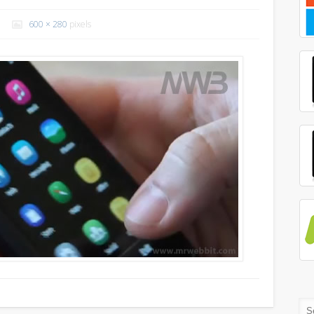
600 × 280
pixels