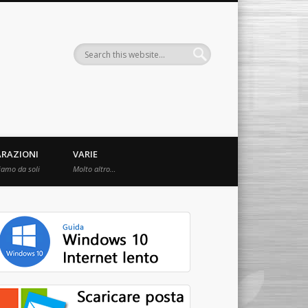
ARAZIONI
VARIE
iamo da soli
Molto altro…