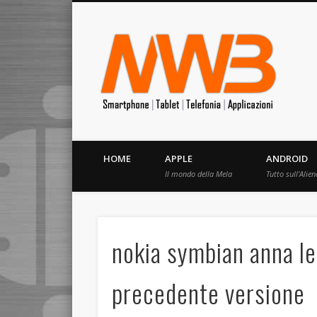
MrW
Siete appassionati di telefonia? I migliori Video, Recension
HOME
APPLE
ANDROID
Il mondo della Mela
Tutto sull’Alien
nokia symbian anna le
precedente versione