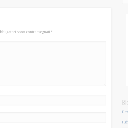
obbligatori sono contrassegnati
*
Bl
Den
Fuž