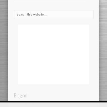
Blogroll
Dentistaincroazia.net