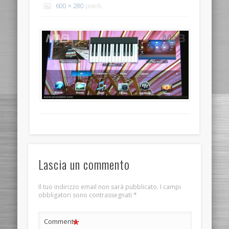
600 × 280
pixels
Lascia un commento
Il tuo indirizzo email non sarà pubblicato.
I campi
obbligatori sono contrassegnati
*
*
Commento