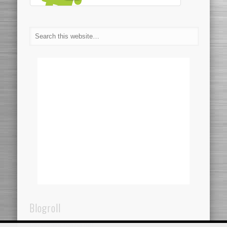
Blogroll
Dentistaincroazia.net