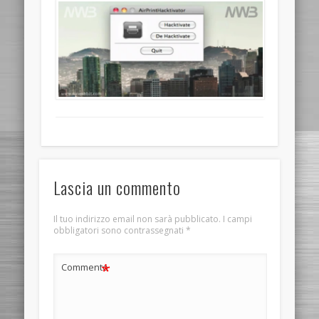
Lascia un commento
Il tuo indirizzo email non sarà pubblicato.
I campi
obbligatori sono contrassegnati
*
*
Commento