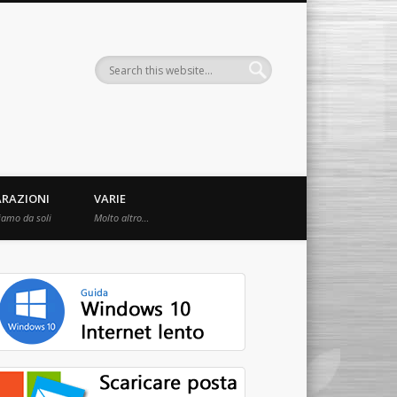
ARAZIONI
VARIE
iamo da soli
Molto altro…