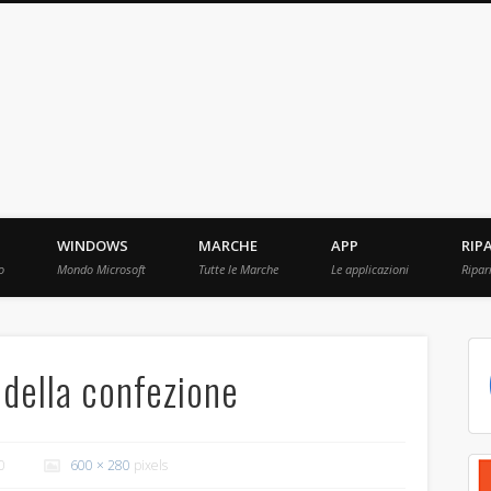
ebBit.com
i e Prove raccolti in Rete.
WINDOWS
MARCHE
APP
RIP
o
Mondo Microsoft
Tutte le Marche
Le applicazioni
Ripar
della confezione
0
600 × 280
pixels