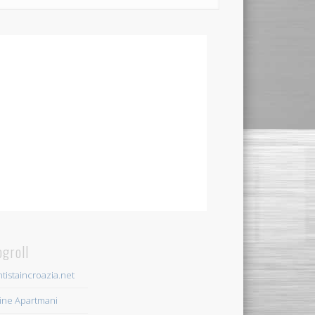
ogroll
tistaincroazia.net
ine Apartmani