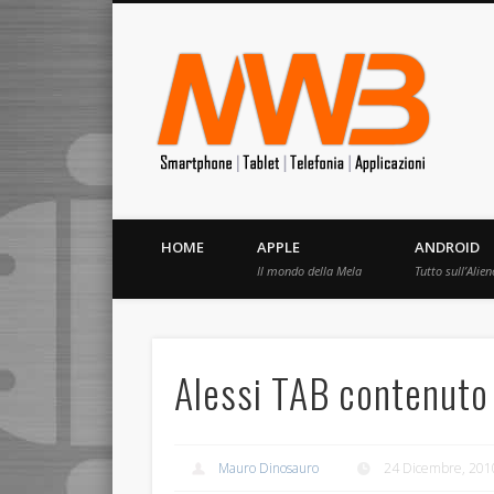
MrW
Siete appassionati di telefonia? I migliori Video, Recension
HOME
APPLE
ANDROID
Il mondo della Mela
Tutto sull’Alien
Alessi TAB contenuto 
Mauro Dinosauro
24 Dicembre, 201