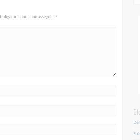
obbligatori sono contrassegnati
*
Bl
Den
Fuž