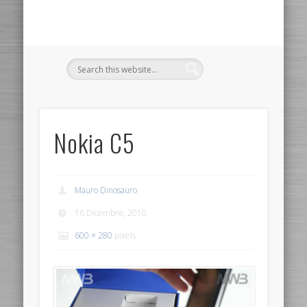
Nokia C5
Mauro Dinosauro
16 Dicembre, 2010
600 × 280
pixels