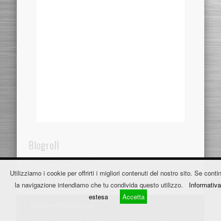
Blogroll
Dentistaincroazia.net
Utilizziamo i cookie per offrirti i migliori contenuti del nostro sito. Se contin
Fužine Apartmani
la navigazione intendiamo che tu condivida questo utilizzo.
Informativa
estesa
Accetta
© 2026 MrWebBit.com
About
|
Disclaimer
|
Cookie Policy
Privacy Policy