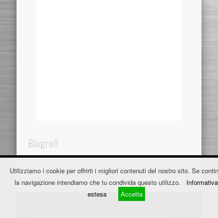
Blogroll
Dentistaincroazia.net
Utilizziamo i cookie per offrirti i migliori contenuti del nostro sito. Se contin
Fužine Apartmani
la navigazione intendiamo che tu condivida questo utilizzo.
Informativa
estesa
Accetta
© 2026 MrWebBit.com
About
|
Disclaimer
|
Cookie Policy
Privacy Policy