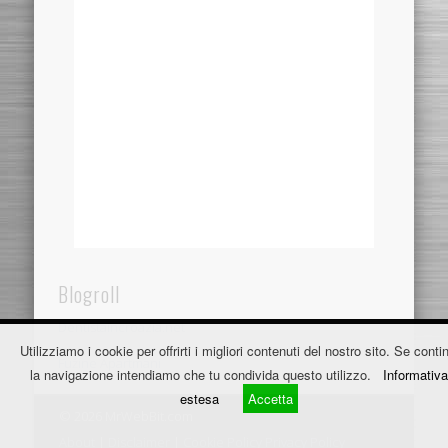
Blogroll
Dentistaincroazia.net
Utilizziamo i cookie per offrirti i migliori contenuti del nostro sito. Se contin
Fužine Apartmani
la navigazione intendiamo che tu condivida questo utilizzo.
Informativa
estesa
Accetta
© 2026 MrWebBit.com
About
|
Disclaimer
|
Cookie Policy
Privacy Policy