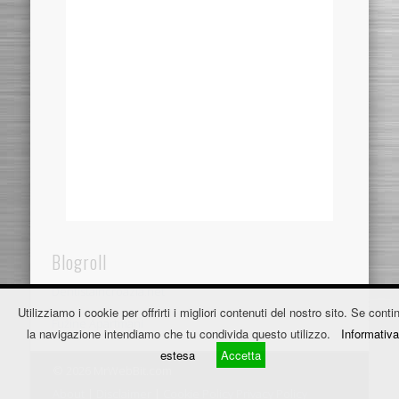
Blogroll
Dentistaincroazia.net
Utilizziamo i cookie per offrirti i migliori contenuti del nostro sito. Se contin
Fužine Apartmani
la navigazione intendiamo che tu condivida questo utilizzo.
Informativa
estesa
Accetta
© 2026 MrWebBit.com
About
|
Disclaimer
|
Cookie Policy
Privacy Policy