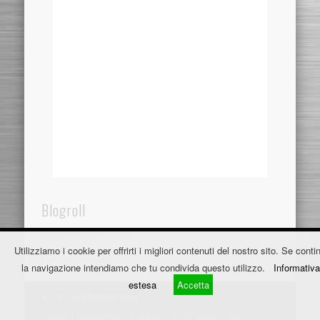
Blogroll
Dentistaincroazia.net
Utilizziamo i cookie per offrirti i migliori contenuti del nostro sito. Se contin
Fužine Apartmani
la navigazione intendiamo che tu condivida questo utilizzo.
Informativa
estesa
Accetta
© 2026 MrWebBit.com
About
|
Disclaimer
|
Cookie Policy
Privacy Policy