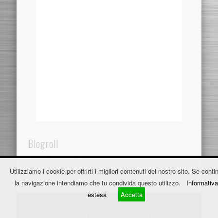
Blogroll
Dentistaincroazia.net
Utilizziamo i cookie per offrirti i migliori contenuti del nostro sito. Se contin
Fužine Apartmani
la navigazione intendiamo che tu condivida questo utilizzo.
Informativa
estesa
Accetta
© 2026 MrWebBit.com
About
|
Disclaimer
|
Cookie Policy
Privacy Policy