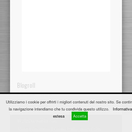
Blogroll
Dentistaincroazia.net
Utilizziamo i cookie per offrirti i migliori contenuti del nostro sito. Se contin
Fužine Apartmani
la navigazione intendiamo che tu condivida questo utilizzo.
Informativa
estesa
Accetta
© 2026 MrWebBit.com
About
|
Disclaimer
|
Cookie Policy
Privacy Policy